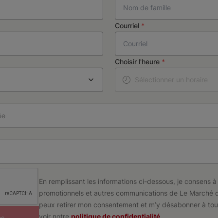
Courriel
*
Choisir l'heure
*
Sélectionner un horaire
ée
En remplissant les informations ci-dessous, je consens à 
promotionnels et autres communications de Le Marché 
peux retirer mon consentement et m’y désabonner à to
voir notre
politique de confidentialité
.
ns