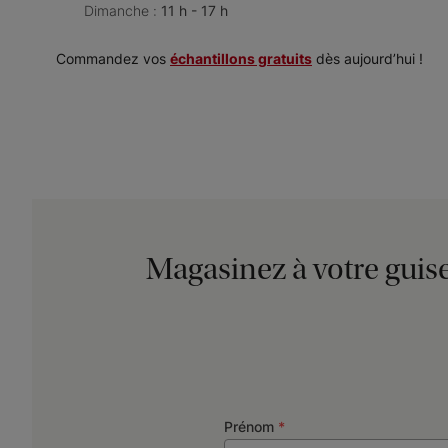
Dimanche :
11 h - 17 h
Commandez vos
échantillons gratuits
dès aujourd’hui !
Magasinez à votre guis
Prénom
*