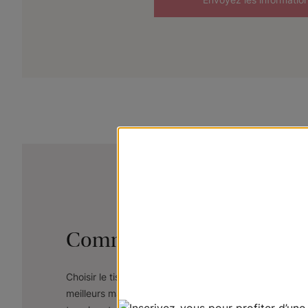
Commandez notre kit d'éch
Choisir le tissu parfait peut être un défi — simplifion
meilleurs matériaux pour créer des ensembles d’écha