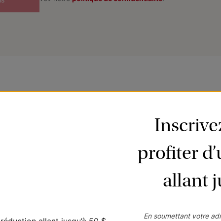
Inscriv
profiter d
antillons populaire
allant 
s les choses ! Nous avons rassemblé nos
ntillons soigneusement composés, adaptés à
En soumettant votre adr