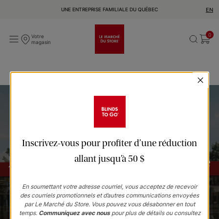
UNE ENTREPRISE FAMILIALE DU QUÉBEC
EN
0
Votre
magasin
Inscrivez-vous pour profiter d’une réduction
allant jusqu’à 50 $
À propos de Le Marché du Store
En soumettant votre adresse courriel, vous acceptez de recevoir
des courriels promotionnels et d’autres communications envoyées
par Le Marché du Store. Vous pouvez vous désabonner en tout
temps.
Communiquez avec nous
pour plus de détails ou consultez