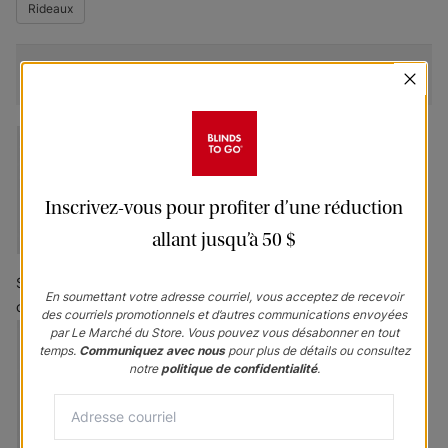
Rideaux
Étape 2
.
Sélectionnez un produit
Inscrivez-vous pour profiter d’une réduction
allant jusqu’à 50 $
Stores
Toiles de
Toiles solaires
En soumettant votre adresse courriel, vous acceptez de recevoir
cellulaires
fenêtre
des courriels promotionnels et d’autres communications envoyées
par Le Marché du Store. Vous pouvez vous désabonner en tout
temps.
Communiquez avec nous
pour plus de détails ou consultez
notre
politique de confidentialité
.