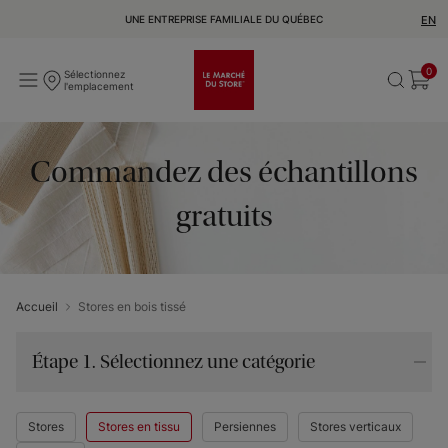
UNE ENTREPRISE FAMILIALE DU QUÉBEC
EN
0
Sélectionnez
l'emplacement
Commandez des échantillons
gratuits
Accueil
Stores en bois tissé
Étape 1
.
Sélectionnez une catégorie
Stores
Stores en tissu
Persiennes
Stores verticaux