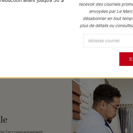
recevoir des courriels prom
Planifiez un rendez-
envoyées par Le Marc
désabonner en tout temp
plus de détails ou consulte
S
le
ez de l'accompagnement