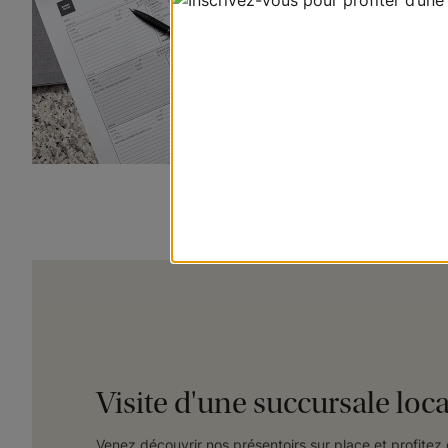
Visite d'une succursale loca
Venez découvrir nos présentoirs sur place et profit