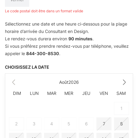
Le code postal doit être dans un format valide
Sélectionnez une date et une heure ci-dessous pour la plage
horaire d’arrivée du Consultant en Design.
Le rendez-vous durera environ
90 minutes
.
Si vous préférez prendre rendez-vous par téléphone, veuillez
appeler le
844-300-8530
.
CHOISISSEZ LA DATE
Août
2026
DIM
LUN
MAR
MER
JEU
VEN
SAM
1
2
3
4
5
6
7
8