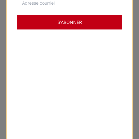
DES QUESTIONS? NOUS SOMMES LÀ POUR VOUS AIDER
Appelez un expert
S'ABONNER
1 (800) 254-6377
Clavardez avec un expert
Laissez notre équipe en ligne vous simplifier la vie.
Consultation à domicile gratuite
Des conseils personnalisés chez vous.
Visitez une succursale
Nos conseillers expérimentés seront là pour vous.