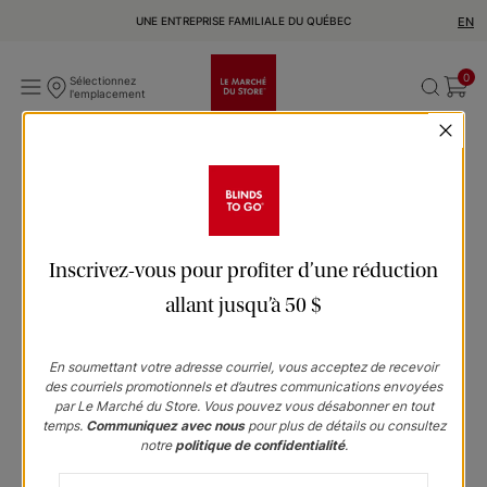
UNE ENTREPRISE FAMILIALE DU QUÉBEC
EN
0
Sélectionnez
l'emplacement
Merci
Merci d'avoir demandé un devis.
Inscrivez-vous pour profiter d’une réduction
Si vous avez des questions ou avez besoin d'informations
allant jusqu’à 50 $
supplémentaires, veuillez cliquer sur l'une des options ci-
dessous.
En soumettant votre adresse courriel, vous acceptez de recevoir
des courriels promotionnels et d’autres communications envoyées
par Le Marché du Store. Vous pouvez vous désabonner en tout
Continuer vos achats
temps.
Communiquez avec nous
pour plus de détails ou consultez
notre
politique de confidentialité
.