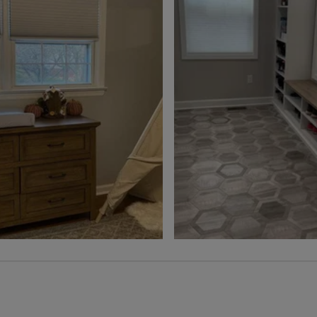
Duvet
Amande pâle
Échantillon
Échantillon
Gratuit
Gratuit
Rio
Rio
Orchidée
Sel de mer
Échantillon
Échantillon
Gratuit
Gratuit
Paris
Paris
Cendre
Latté
Échantillon
Échantillon