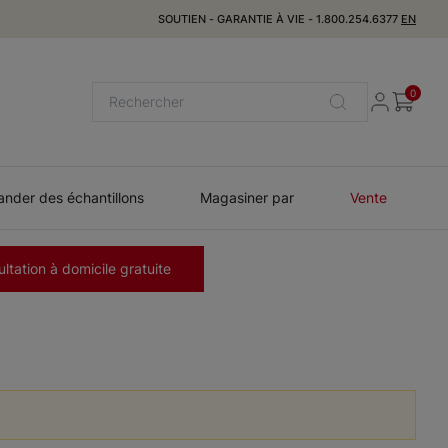
SOUTIEN
-
GARANTIE À VIE
-
1.800.254.6377
EN
0
der des échantillons
Magasiner par
Vente
ltation à domicile gratuite