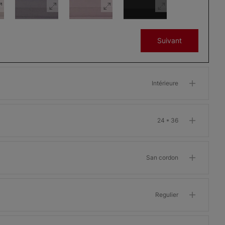
Suivant
Stores
Stores
Stores
cellulaires:
cellulaires:
cellulaires:
Prestige
Prestige
Prestige
Intérieure
Gris espoir
Gris hiverna
Noir
Échantillon
Échantillon
Échantillon
Gratuit
Gratuit
Gratuit
24 * 36
San cordon
Signature
Signature
Signature
Nuage
Corail foncé
Aube
Regulier
Échantillon
Échantillon
Échantillon
Gratuit
Gratuit
Gratuit