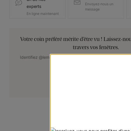
Envoyez-nous un
experts
message
En ligne maintenant
Votre coin préféré mérite d’être vu ! Laissez-no
travers vos fenêtres.
Identifiez @lemarchedustore dans votre publication pour c
mis·e en vedette!
+
Soumettez votre photo