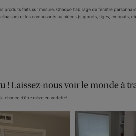
 ses produits faits sur mesure. Chaque habillage de fenêtre personnali
Signature
Signature
naison) et les composants ou pièces (supports, tiges, embouts, etc.) 
Lime
Vert menthe
Échantillon
Échantillon
Gratuit
Gratuit
Signature
Signature
vu ! Laissez-nous voir le monde à tr
Coquillage
Blanc
Échantillon
Échantillon
la chance d’être mis·e en vedette!
Gratuit
Gratuit
Borgota
Borgota