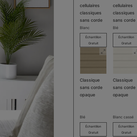
cellulaires
cellulaires
classiques
classiques
sans corde
sans corde
Blanc
Blé
Échantillon
Échantillon
Gratuit
Gratuit
Classique
Classique
sans corde
sans corde
opaque
opaque
Blé
Blanc cassé
Échantillon
Échantillon
Gratuit
Gratuit