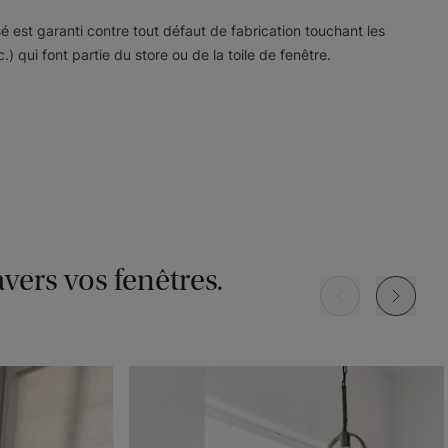
sé est garanti contre tout défaut de fabrication touchant les
Signature
Signature
Signature
qui font partie du store ou de la toile de fenêtre.
Souris
Perle
Ombre
Échantillon
Échantillon
Échantillon
Gratuit
Gratuit
Gratuit
Signature
Mandalay II
Mandalay II
avers vos fenêtres.
Blanc cassé
Mohair
Argent
Échantillon
Échantillon
Échantillon
Gratuit
Gratuit
Gratuit
Borgota
Rio
Rio