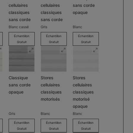
cellulaires
cellulaires
sans corde
classiques
classiques
opaque
sans corde
sans corde
Blanc cassé
Gris
Blanc
Échantillon
Échantillon
Échantillon
Gratuit
Gratuit
Gratuit
Classique
Stores
Stores
sans corde
cellulaires
cellulaires
opaque
classiques
classiques
motorisés
motorisé
opaque
Gris
Blanc
Blanc
Échantillon
Échantillon
Échantillon
Gratuit
Gratuit
Gratuit