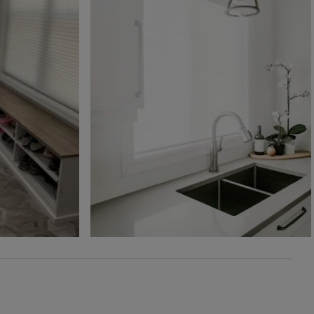
Gris moderne
Atlantique
Cosmique
Échantillon
Échantillon
Échantillon
Gratuit
Gratuit
Gratuit
Paris
Paris
Paris
Blanc
Perle
Sable
Échantillon
Échantillon
Échantillon
Gratuit
Gratuit
Gratuit
Paris
Premier
Premier
Fer
Blanc
Ivoire
Échantillon
Échantillon
Échantillon