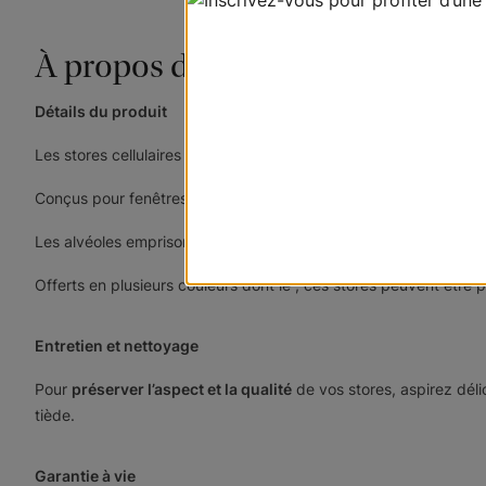
À propos de ce produit
Détails du produit
Les stores cellulaires
faits sur mesure comptent parmi nos habill
Conçus pour fenêtres et portes, nos stores cellulaires se carac
Les alvéoles emprisonnent l’air et limitent les échanges thermiq
Offerts en plusieurs couleurs dont le
, ces stores peuvent être 
Entretien et nettoyage
Pour
préserver l’aspect et la qualité
de vos stores, aspirez dél
tiède.
Garantie à vie