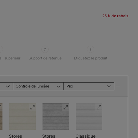
25 % de rabais
6
7
8
ail supérieur
Support de retenue
Étiquetez le produit
Contrôle de lumière
Prix
Stores
Stores
Classique