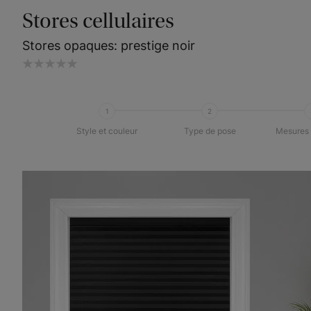
Stores cellulaires
Stores opaques: prestige noir
1
2
Style et couleur
Type de pose
Mesures 