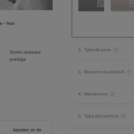
e - Noir
Stores
Stores
cellulaires:
cellulaires:
Smartcell 3/4
Prestige
2
.
Type de pose
Stores opaques:
Gris flanelle
Gris métro
prestige
Échantillon
Échantillon
Gratuit
Gratuit
3
.
Mesures du produit
4
.
Mécanisme
Signature
Signature
Ecorse
Cement
5
.
Type d’ouverture
Échantillon
Échantillon
Gratuit
Gratuit
Appelez un de