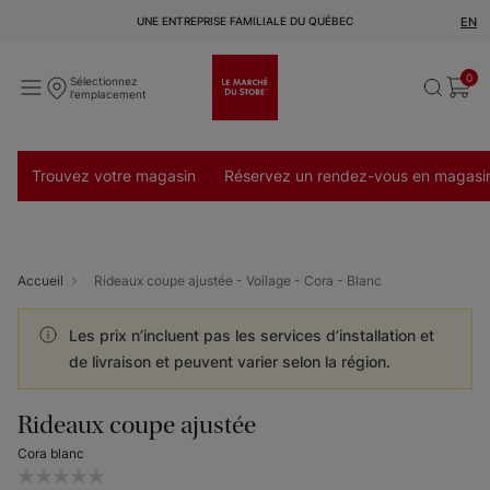
UNE ENTREPRISE FAMILIALE DU QUÉBEC
EN
0
Sélectionnez
l'emplacement
Trouvez votre magasin
Réservez un rendez-vous en magasi
Accueil
Rideaux coupe ajustée - Voilage - Cora - Blanc
Les prix n’incluent pas les services d’installation et
de livraison et peuvent varier selon la région.
Rideaux coupe ajustée
Cora blanc