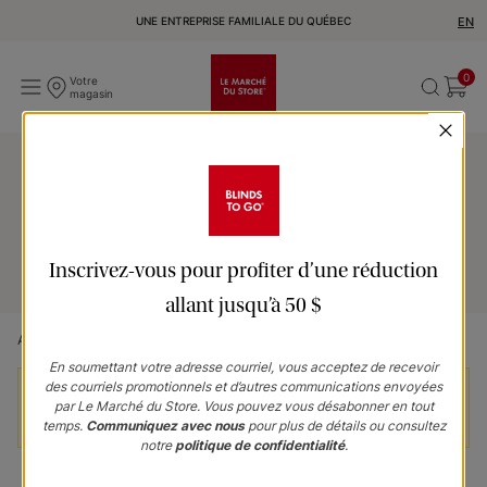
UNE ENTREPRISE FAMILIALE DU QUÉBEC
EN
0
Votre
magasin
Panier
Renseignements sur la commande
Politique de
remboursement
Inscrivez-vous pour profiter d’une réduction
allant jusqu’à 50 $
Accueil
Votre panier
En soumettant votre adresse courriel, vous acceptez de recevoir
des courriels promotionnels et d’autres communications envoyées
Les prix n’incluent pas les services d’installation et
par Le Marché du Store. Vous pouvez vous désabonner en tout
de livraison et peuvent varier selon la région.
temps.
Communiquez avec nous
pour plus de détails ou consultez
notre
politique de confidentialité
.