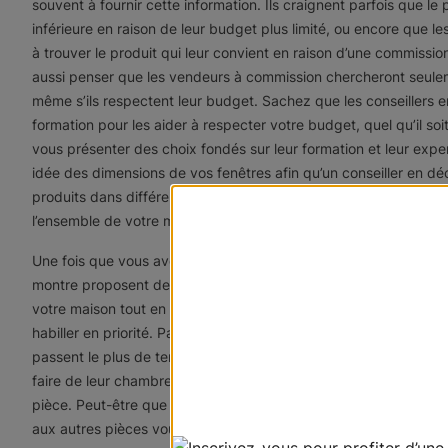
souvent à fournir cette information. Ils craignent parfois que l
inférieure en raison de leur budget plus limité, ou encore que 
à trouver le produit qui leur convient en raison d’une commissi
aussi penser que les vendeurs à commission chercheront seuleme
même s’ils respectent leur budget. Sachez que les conseillers 
formation pour les aider à respecter votre budget, quel qu’il soi
vous présenter des choix fondés sur leur formation et leur exp
idée des dimensions de vos fenêtres afin qu’un conseiller en d
produits dans différentes fourchettes de prix. Vous pourrez ens
l’ensemble de votre maison, mais aussi dans chacune de vos pi
Une fois que vous avez décidé du budget pour votre projet, il e
montre proposent des produits magnifiques, sobres et esthétiqu
votre maison tout en respectant votre budget. Une autre appro
habiller en priorité. Parfois, les clients cherchent à donner plus de
passent le plus de temps. Pour d’autres propriétaires, la
chambr
faire de leur chambre leur sanctuaire. Quelle que soit votre pr
pièce. Peut-être que de dépenser un gros montant pour habiller 
aux autres pièces vous aidera à respecter votre budget total.