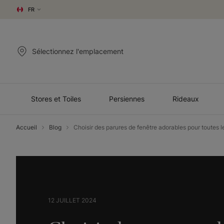
FR
Sélectionnez l'emplacement
Stores et Toiles
Persiennes
Rideaux
Accueil
Blog
Choisir des parures de fenêtre adorables pour toutes 
12 JUILLET 2024