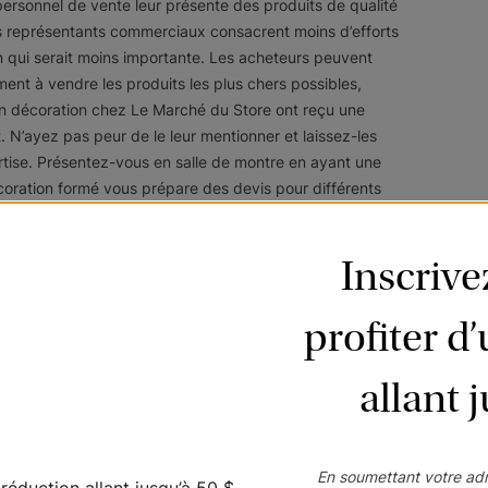
e personnel de vente leur présente des produits de qualité
les représentants commerciaux consacrent moins d’efforts
on qui serait moins importante. Les acheteurs peuvent
nt à vendre les produits les plus chers possibles,
en décoration chez Le Marché du Store ont reçu une
t. N’ayez pas peur de le leur mentionner et laissez-les
ertise. Présentez-vous en salle de montre en ayant une
écoration formé vous prépare des devis pour différents
uite décider quel montant vous êtes prêt à investir dans
èces.
Inscriv
st temps d’établir un plan de match. Nos salles de
es qui vous permettent d’habiller toutes les fenêtres de
profiter d
che consiste à déterminer quelles pièces vous souhaitez
 style à leur salon, car il s’agit de la pièce où les invités
allant 
e à coucher
principale est la priorité, car ils souhaitent
iorité, commencez par vous concentrer sur une seule
votre pièce prioritaire et de limiter le budget accordé
En soumettant votre adr