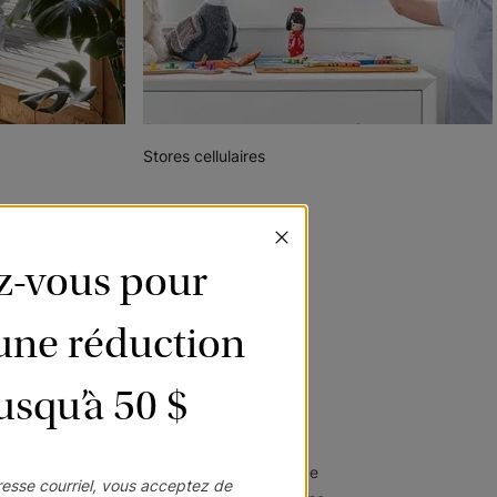
Stores cellulaires
ez-vous pour
’une réduction
jusqu’à 50 $
ordables, nos rideaux sont faits de tissus de
esse courriel, vous acceptez de