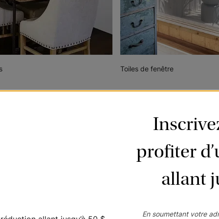
s
Toiles de fenêtre
Inscriv
profiter d
allant 
Rideaux
Tout aussi élégants qu'ab
En soumettant votre adr