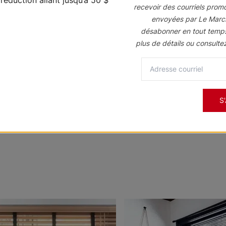
qualité supérieure. Parce
recevoir des courriels prom
pièce… ça change commen
envoyées par Le Marc
désabonner en tout temp
plus de détails ou consulte
Découvrez la collect
S