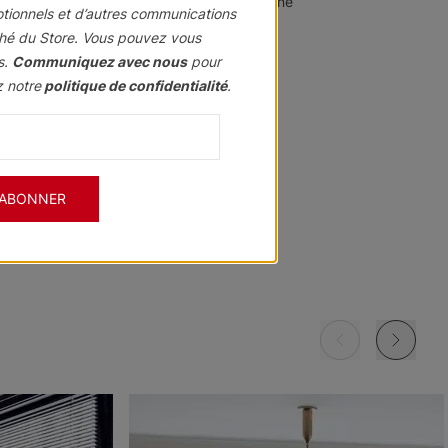
 qu’un bon rideau, ça ne décore pas juste une
otionnels et d’autres communications
t on s’y sent.
hé du Store. Vous pouvez vous
s.
Communiquez avec nous
pour
z notre
politique de confidentialité
.
ion
'ABONNER