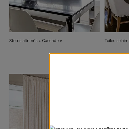
Stores alternés « Cascade »
Toiles solaire