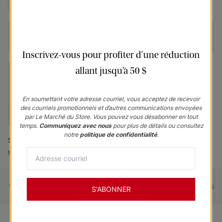
Rideaux
Étape 2
.
Sélectionnez un produit
Inscrivez-vous pour profiter d’une réduction
allant jusqu’à 50 $
En soumettant votre adresse courriel, vous acceptez de recevoir
des courriels promotionnels et d’autres communications envoyées
par Le Marché du Store. Vous pouvez vous désabonner en tout
temps.
Communiquez avec nous
pour plus de détails ou consultez
notre
politique de confidentialité
.
Stores en
Stores en bois
Stores en
similibois
aluminium
Filtres
44
Couleurs
S'ABONNER