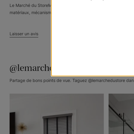
Le Marché du StoreMD est fier de vous offrir une garantie à vi
matériaux, mécanismes (dispositif de blocage de cordon et engre
Laisser un avis
@lemarchedustore
Partage de bons points de vue. Taguez @lemarchedustore dans