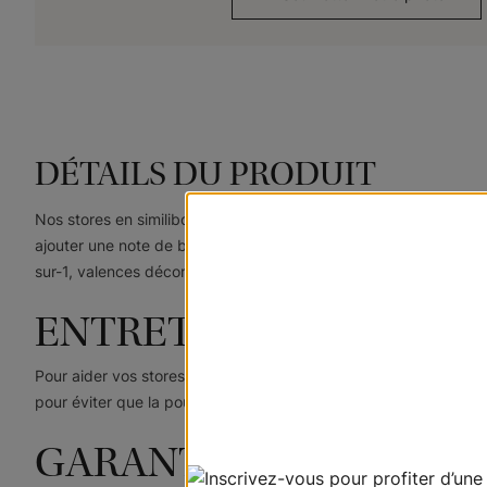
DÉTAILS DU PRODUIT
Nos stores en similibois sont une solution décorative durable et 
ajouter une note de bon à toute pièce. Nous offrons un vaste ch
sur-1, valences décoratives et galons en tissu.
ENTRETIEN ET NETTO
Pour aider vos stores en similibois à garder leur belle apparen
pour éviter que la poussière ne s'accumule trop rapidement.
GARANTIE À VIE