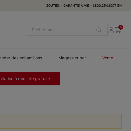
SOUTIEN
-
GARANTIE À VIE
-
1.800.254.6377
EN
0
der des échantillons
Magasiner par
Vente
ltation à domicile gratuite