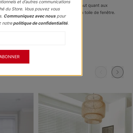
otionnels et d’autres communications
s que ces produits ne présentent aucun défaut quant aux
hé du Store. Vous pouvez vous
s, etc.) qui font partie du store ou de la toile de fenêtre.
s.
Communiquez avec nous
pour
z notre
politique de confidentialité
.
'ABONNER