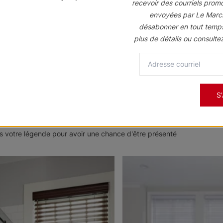
recevoir des courriels prom
e couvrant tous les produits fabriqués sur mesure. Nous garantisson
envoyées par Le Marc
nages de basculement de lamelles) et pièces (supports, tiges, embout
désabonner en tout temp
plus de détails ou consulte
S
 votre légende pour avoir une chance d'être présenté