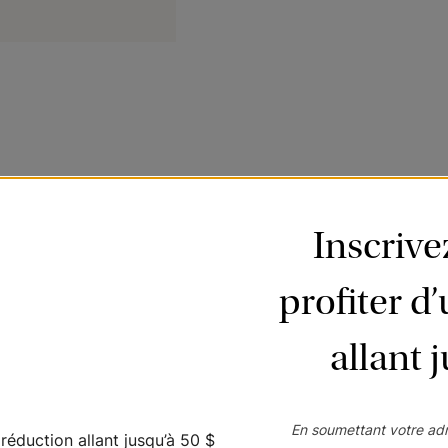
polyvalente pour vos fenêtres. De plus ils sont une alternative aborda
oix de styles et de couleurs, ainsi qu’une palette d’options qui répo
Inscriv
profiter d
YAGE
allant 
ce, dépoussiérez les lamelles à l'aide d'un chiffon doux ou d'un plum
En soumettant votre adr