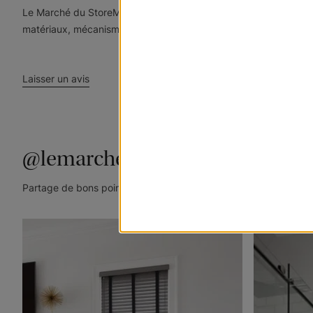
Le Marché du StoreMD est fier de vous offrir une garantie à vi
matériaux, mécanismes (dispositif de blocage de cordon et engre
Laisser un avis
@lemarchedustore
Partage de bons points de vue. Taguez @lemarchedustore dans