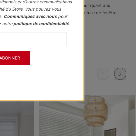
otionnels et d’autres communications
s que ces produits ne présentent aucun défaut quant aux
hé du Store. Vous pouvez vous
s, etc.) qui font partie du store ou de la toile de fenêtre.
s.
Communiquez avec nous
pour
z notre
politique de confidentialité
.
'ABONNER