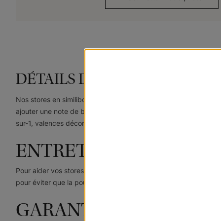
DÉTAILS DU PRODUIT
Nos stores en similibois sont une solution décorative durable et 
ajouter une note de bon à toute pièce. Nous offrons un vaste ch
sur-1, valences décoratives et galons en tissu.
ENTRETIEN ET NETTO
Pour aider vos stores en similibois à garder leur belle apparen
pour éviter que la poussière ne s'accumule trop rapidement.
GARANTIE À VIE