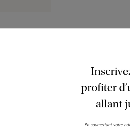
polyvalente pour vos fenêtres. De plus ils sont une alternative aborda
oix de styles et de couleurs, ainsi qu’une palette d’options qui répo
Inscriv
profiter d
YAGE
allant 
ce, dépoussiérez les lamelles à l'aide d'un chiffon doux ou d'un plum
En soumettant votre adr