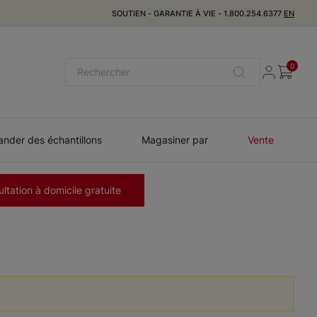
SOUTIEN
-
GARANTIE À VIE
-
1.800.254.6377
EN
0
der des échantillons
Magasiner par
Vente
ltation à domicile gratuite