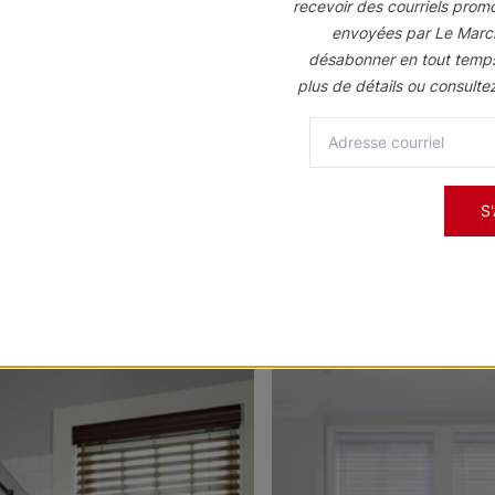
recevoir des courriels prom
e couvrant tous les produits fabriqués sur mesure. Nous garantisson
envoyées par Le Marc
nages de basculement de lamelles) et pièces (supports, tiges, embout
désabonner en tout temp
plus de détails ou consulte
S
 votre légende pour avoir une chance d'être présenté