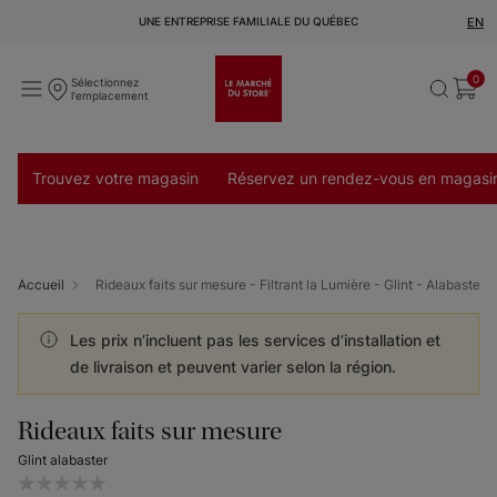
UNE ENTREPRISE FAMILIALE DU QUÉBEC
EN
0
Sélectionnez
l'emplacement
Trouvez votre magasin
Réservez un rendez-vous en magasi
Accueil
Rideaux faits sur mesure - Filtrant la Lumière - Glint - Alabaster
Les prix n’incluent pas les services d’installation et
de livraison et peuvent varier selon la région.
Rideaux faits sur mesure
Glint alabaster