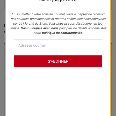
En soumettant votre adresse courriel, vous acceptez de recevoir
des courriels promotionnels et d’autres communications envoyées
par Le Marché du Store. Vous pouvez vous désabonner en tout
En vendette
:
Rideaux faits sur mesure - Filtrant la Lumière -
temps.
Communiquez avec nous
pour plus de détails ou consultez
Glint - Alabaster
notre
politique de confidentialité
.
1.
Style et couleur
S'ABONNER
Trier par:
Voilage classique
Voilage classique
Morris
Assombrissant