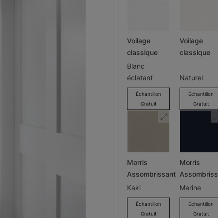
Voilage
Voilage
classique
classique
Blanc
éclatant
Naturel
Échantillon
Échantillon
Gratuit
Gratuit
Morris
Morris
Assombrissant
Assombriss
Kaki
Marine
Échantillon
Échantillon
Gratuit
Gratuit