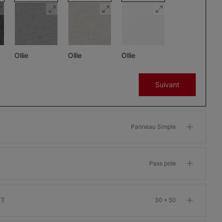
Ollie
Ollie
Ollie
Charbon
Gris
Glaçon
Suivant
Échantillon
Échantillon
Échantillon
Gratuit
Gratuit
Gratuit
Panneau Simple
Pass pole
Morris
Morris
Morris
ant
Assombrissant
Assombrissant
Assombrissant
Os
Grenat
Kaki
IT
30 * 50
Échantillon
Échantillon
Échantillon
Gratuit
Gratuit
Gratuit