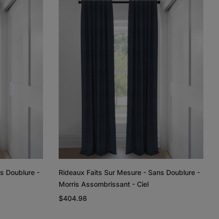
Lyra
Lyra
Rayne
Ivoire
Ciel
Argent
Échantillon
Échantillon
Échantillon
Gratuit
Gratuit
Gratuit
Regan
Regan
Tissage de
lin et coton
Gris pâle
Blanc
Taupe
s Doublure -
Rideaux Faits Sur Mesure - Sans Doublure -
Échantillon
Échantillon
Échantillon
Morris Assombrissant - Ciel
Gratuit
Gratuit
Gratuit
$404.98