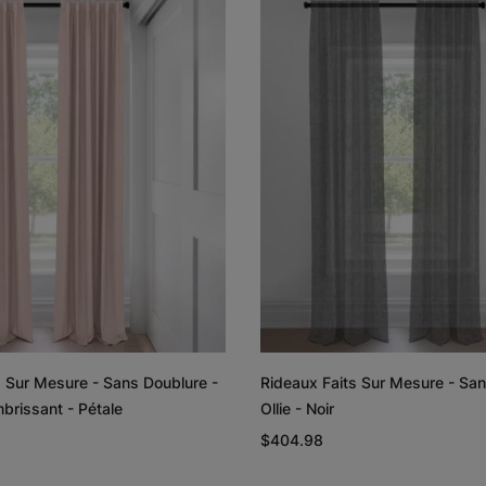
Lyra
Lyra
Graine de lin
Graphite
Échantillon
Échantillon
Gratuit
Gratuit
Rayne
Regan
Blanc
Rougir
s Sur Mesure - Sans Doublure -
Rideaux Faits Sur Mesure - San
Échantillon
Échantillon
brissant - Pétale
Ollie - Noir
Gratuit
Gratuit
$404.98