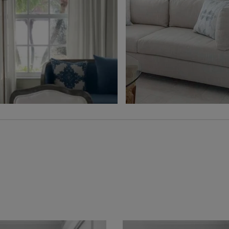
Ollie
Ollie
Charbon
Gris
Échantillon
Échantillon
Gratuit
Gratuit
Voilage
Jolene
Hampton
Blé
Gris
Échantillon
Échantillon
Gratuit
Gratuit