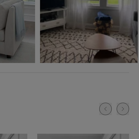
Ollie
Ollie
The Rhodes
Glaçon
Ivoire
Beige Bisque
Échantillon
Échantillon
Échantillon
Gratuit
Gratuit
Gratuit
Jolene
Lyra
Lyra
Blanc
Fard à joue
Nuage
Échantillon
Échantillon
Échantillon
Gratuit
Gratuit
Gratuit