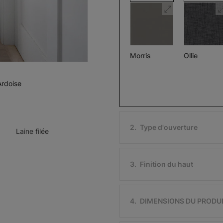
Morris
Ollie
Assombrissant
Pierre
Noir
Ardoise
Échantillon
Échantillon
Gratuit
Gratuit
2
.
Type d'ouverture
Laine filée
3
.
Finition du haut
Ollie
Morris
Assombriss
Ivoire
Noir
4
.
DIMENSIONS DU PRODU
Échantillon
Échantillon
Gratuit
Gratuit