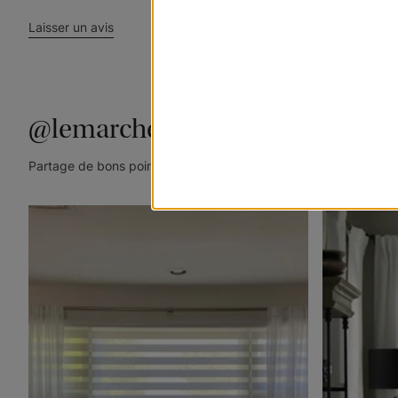
Laisser un avis
@lemarchedustore
Partage de bons points de vue. Taguez @lemarchedustore dans