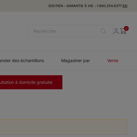
SOUTIEN
-
GARANTIE À VIE
-
1.800.254.6377
EN
0
der des échantillons
Magasiner par
Vente
ltation à domicile gratuite