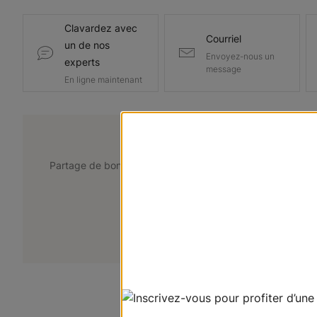
Clavardez avec
Courriel
un de nos
Envoyez-nous un
experts
message
En ligne maintenant
@lemarchedustore
Partage de bons points de vue. Taguez @lemarchedustor
pour avoir une chance d'être présent
+
Soumettez votre photo