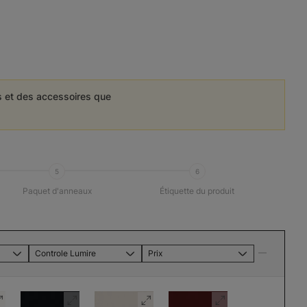
es et des accessoires que
5
6
Paquet d'anneaux
Étiquette du produit
Controle Lumire
Prix