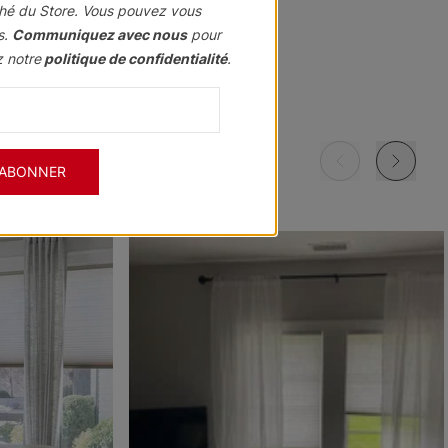
hé du Store. Vous pouvez vous
s.
Communiquez avec nous
pour
z notre
politique de confidentialité
.
Morris
Morris
Morris
ant
Assombrissant
Assombrissant
Assombrissant
Grenat
Kaki
Marine
'ABONNER
Échantillon
Échantillon
Échantillon
Gratuit
Gratuit
Gratuit
Morris
Morris
Ollie
ant
Assombrissant
Assombrissant
e
Ciel
Pierre
Noir
Échantillon
Échantillon
Échantillon
Gratuit
Gratuit
Gratuit