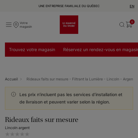
UNE ENTREPRISE FAMILIALE DU QUÉBEC
EN
0
Votre
magasin
Trouvez votre magasin
Réservez un rendez-vous en magasi
Accueil
Rideaux faits sur mesure - Filtrant la Lumière - Lincoln - Argent
Les prix n’incluent pas les services d’installation et
de livraison et peuvent varier selon la région.
Rideaux faits sur mesure
Lincoln argent