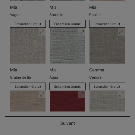
Mia
Mia
Mia
Vague
Sarcelle
Rouille
Échantillon Gratuit
Échantillon Gratuit
Échantillon Gratuit
Mia
Mia
Gemma
Graine de lin
Aqua
Cendre
Échantillon Gratuit
Échantillon Gratuit
Échantillon Gratuit
Suivant
Gemma
Gemma
Gemma