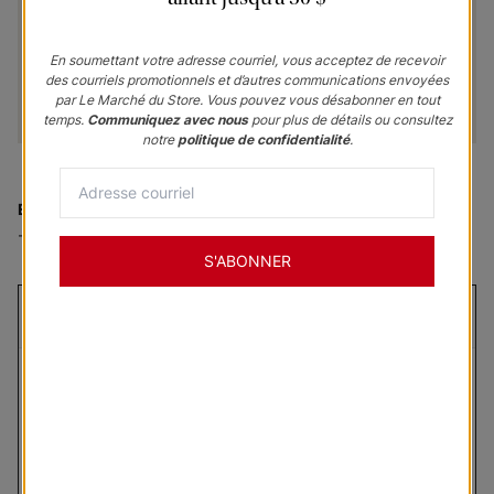
En soumettant votre adresse courriel, vous acceptez de recevoir
des courriels promotionnels et d’autres communications envoyées
par Le Marché du Store. Vous pouvez vous désabonner en tout
temps.
Communiquez avec nous
pour plus de détails ou consultez
notre
politique de confidentialité
.
En vendette
:
Rideaux faits sur mesure - Sans Doublure - Marie
- Argile
S'ABONNER
1.
Style et couleur
Trier par: