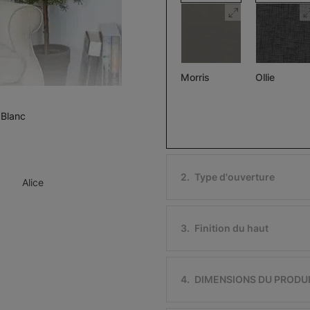
Morris
Ollie
Assombrissant
Pierre
Noir
 Blanc
Échantillon
Échantillon
Gratuit
Gratuit
2
.
Type d'ouverture
Alice
3
.
Finition du haut
Ollie
Morris
Assombriss
Ivoire
Noir
4
.
DIMENSIONS DU PRODU
Échantillon
Échantillon
Gratuit
Gratuit