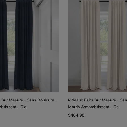
Lyra
Lyra
Graine de lin
Graphite
Échantillon
Échantillon
Gratuit
Gratuit
Rayne
Regan
Blanc
Rougir
s Sur Mesure - Sans Doublure -
Rideaux Faits Sur Mesure - San
Échantillon
Échantillon
brissant - Ciel
Morris Assombrissant - Os
Gratuit
Gratuit
$404.98