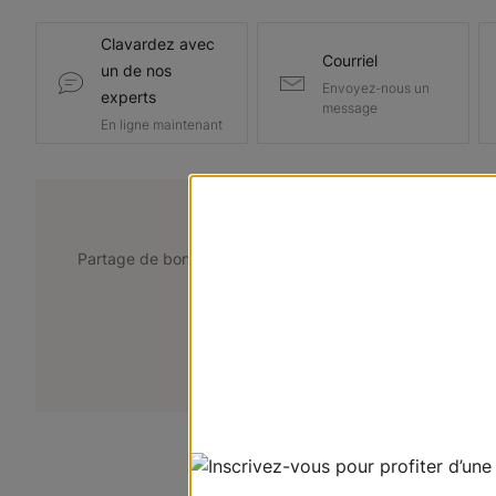
Clavardez avec
Courriel
un de nos
Envoyez-nous un
experts
message
En ligne maintenant
@lemarchedustore
Partage de bons points de vue. Taguez @lemarchedustor
pour avoir une chance d'être présent
+
Soumettez votre photo