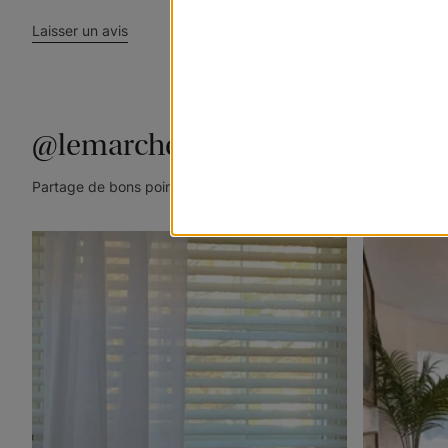
Laisser un avis
@lemarchedustore
Partage de bons points de vue. Taguez @lemarchedustore dans