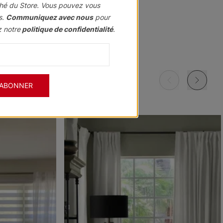
hé du Store. Vous pouvez vous
s.
Communiquez avec nous
pour
z notre
politique de confidentialité
.
Morris
Morris
Morris
ant
Assombrissant
Assombrissant
Assombrissant
Grenat
Kaki
Marine
'ABONNER
Échantillon
Échantillon
Échantillon
Gratuit
Gratuit
Gratuit
Morris
Morris
Ollie
ant
Assombrissant
Assombrissant
e
Ciel
Pierre
Noir
Échantillon
Échantillon
Échantillon
Gratuit
Gratuit
Gratuit