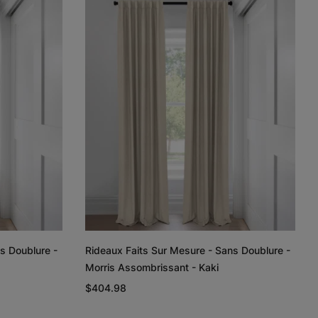
Lyra
Lyra
Rayne
Ivoire
Ciel
Argent
Échantillon
Échantillon
Échantillon
Gratuit
Gratuit
Gratuit
Regan
Regan
Tissage de
lin et coton
Gris pâle
Blanc
Taupe
s Doublure -
Rideaux Faits Sur Mesure - Sans Doublure -
Échantillon
Échantillon
Échantillon
Morris Assombrissant - Kaki
Gratuit
Gratuit
Gratuit
$404.98