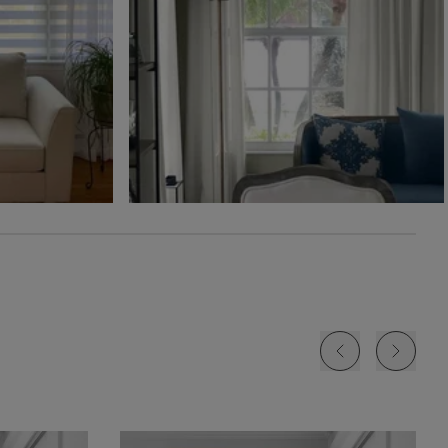
Ollie
Ollie
The Rhodes
Glaçon
Ivoire
Beige Bisque
Échantillon
Échantillon
Échantillon
Gratuit
Gratuit
Gratuit
Jolene
Lyra
Lyra
Blanc
Fard à joue
Nuage
Échantillon
Échantillon
Échantillon
Gratuit
Gratuit
Gratuit