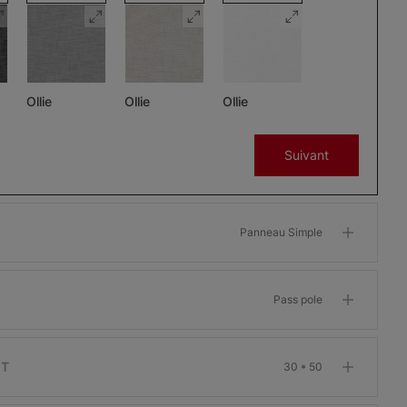
Ollie
Ollie
Ollie
Charbon
Gris
Glaçon
Suivant
Échantillon
Échantillon
Échantillon
Gratuit
Gratuit
Gratuit
Panneau Simple
Pass pole
Morris
Morris
Morris
ant
Assombrissant
Assombrissant
Assombrissant
Os
Grenat
Kaki
IT
30 * 50
Échantillon
Échantillon
Échantillon
Gratuit
Gratuit
Gratuit