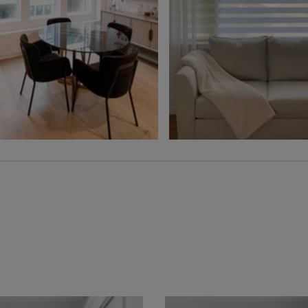
Ollie
Ollie
Charbon
Gris
Échantillon
Échantillon
Gratuit
Gratuit
Voilage
Jolene
Hampton
Blé
Gris
Échantillon
Échantillon
Gratuit
Gratuit