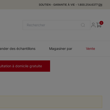
SOUTIEN
-
GARANTIE À VIE
-
1.800.254.6377
EN
0
der des échantillons
Magasiner par
Vente
ltation à domicile gratuite