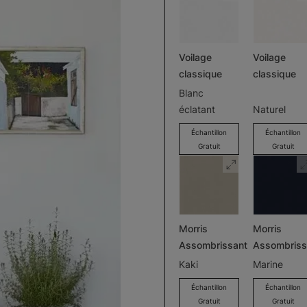
Voilage
Voilage
classique
classique
Blanc
éclatant
Naturel
Échantillon
Échantillon
Gratuit
Gratuit
Morris
Morris
Assombrissant
Assombriss
Kaki
Marine
Échantillon
Échantillon
Gratuit
Gratuit