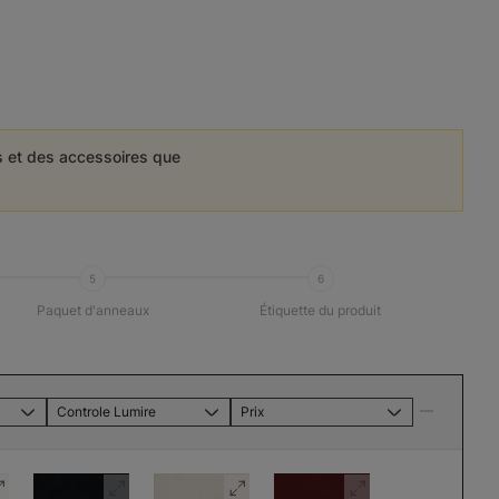
es et des accessoires que
5
6
Paquet d'anneaux
Étiquette du produit
Controle Lumire
Prix