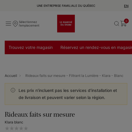
UNE ENTREPRISE FAMILIALE DU QUÉBEC
EN
0
Sélectionnez
l'emplacement
Trouvez votre magasin
Réservez un rendez-vous en magasi
Accueil
Rideaux faits sur mesure - Filtrant la Lumière - Klara - Blanc
Les prix n’incluent pas les services d’installation et
de livraison et peuvent varier selon la région.
Rideaux faits sur mesure
Klara blanc