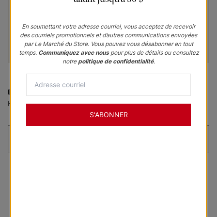
En soumettant votre adresse courriel, vous acceptez de recevoir
des courriels promotionnels et d’autres communications envoyées
par Le Marché du Store. Vous pouvez vous désabonner en tout
temps.
Communiquez avec nous
pour plus de détails ou consultez
notre
politique de confidentialité
.
En vendette
:
Rideaux faits sur mesure - Filtrant la Lumière -
Klara - Blanc
S'ABONNER
1.
Style et couleur
Trier par: