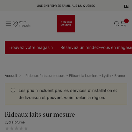
UNE ENTREPRISE FAMILIALE DU QUÉBEC
EN
0
Votre
magasin
Trouvez votre magasin
Réservez un rendez-vous en magasi
Accueil
Rideaux faits sur mesure - Filtrant la Lumière - Lydia - Brume
Les prix n’incluent pas les services d’installation et
de livraison et peuvent varier selon la région.
Rideaux faits sur mesure
Lydia brume