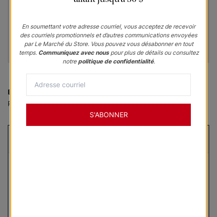
En soumettant votre adresse courriel, vous acceptez de recevoir
des courriels promotionnels et d’autres communications envoyées
par Le Marché du Store. Vous pouvez vous désabonner en tout
temps.
Communiquez avec nous
pour plus de détails ou consultez
notre
politique de confidentialité
.
En vendette
:
Rideaux faits sur mesure - Filtrant la Lumière -
Penelope - Écru
S'ABONNER
1.
Style et couleur
Trier par: