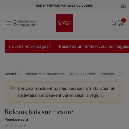
UNE ENTREPRISE FAMILIALE DU QUÉBEC
EN
0
Sélectionnez
l'emplacement
Trouvez votre magasin
Réservez un rendez-vous en magasi
Accueil
Rideaux faits sur mesure - Filtrant la Lumière - Penelope - Écru
Les prix n’incluent pas les services d’installation et
de livraison et peuvent varier selon la région.
Rideaux faits sur mesure
Penelope écru