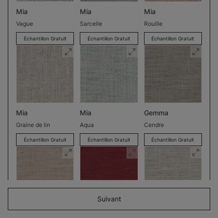
Mia
Mia
Mia
Vague
Sarcelle
Rouille
Échantillon Gratuit
Échantillon Gratuit
Échantillon Gratuit
Mia
Mia
Gemma
Graine de lin
Aqua
Cendre
Échantillon Gratuit
Échantillon Gratuit
Échantillon Gratuit
Suivant
Gemma
Gemma
Gemma