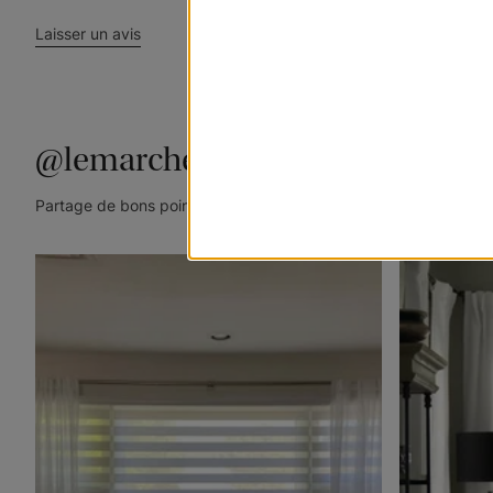
Laisser un avis
@lemarchedustore
Partage de bons points de vue. Taguez @lemarchedustore dans