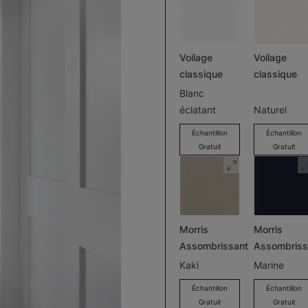
Voilage
Voilage
classique
classique
Blanc
éclatant
Naturel
Échantillon
Échantillon
Gratuit
Gratuit
Morris
Morris
Assombrissant
Assombriss
Kaki
Marine
Échantillon
Échantillon
Gratuit
Gratuit