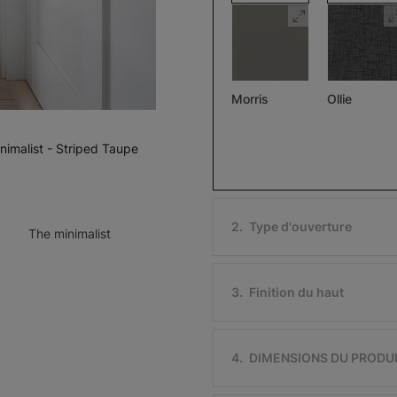
Morris
Ollie
Assombrissant
Pierre
Noir
nimalist - Striped Taupe
Échantillon
Échantillon
Gratuit
Gratuit
2
.
Type d'ouverture
The minimalist
3
.
Finition du haut
Ollie
Morris
Assombriss
Ivoire
Noir
4
.
DIMENSIONS DU PRODU
Échantillon
Échantillon
Gratuit
Gratuit