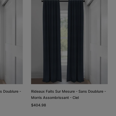
Lyra
Lyra
Rayne
Ivoire
Ciel
Argent
Échantillon
Échantillon
Échantillon
Gratuit
Gratuit
Gratuit
Regan
Regan
Tissage de
lin et coton
Gris pâle
Blanc
Taupe
s Doublure -
Rideaux Faits Sur Mesure - Sans Doublure -
Échantillon
Échantillon
Échantillon
Morris Assombrissant - Ciel
Gratuit
Gratuit
Gratuit
$404.98