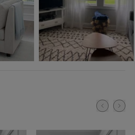
Ollie
Ollie
The Rhodes
Glaçon
Ivoire
Beige Bisque
Échantillon
Échantillon
Échantillon
Gratuit
Gratuit
Gratuit
Jolene
Lyra
Lyra
Blanc
Fard à joue
Nuage
Échantillon
Échantillon
Échantillon
Gratuit
Gratuit
Gratuit