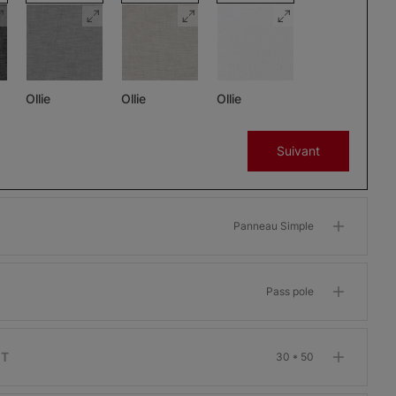
Ollie
Ollie
Ollie
Charbon
Gris
Glaçon
Suivant
Échantillon
Échantillon
Échantillon
Gratuit
Gratuit
Gratuit
Panneau Simple
Pass pole
Morris
Morris
Morris
ant
Assombrissant
Assombrissant
Assombrissant
Os
Grenat
Kaki
IT
30 * 50
Échantillon
Échantillon
Échantillon
Gratuit
Gratuit
Gratuit