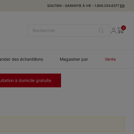
SOUTIEN
-
GARANTIE À VIE
-
1.800.254.6377
EN
0
der des échantillons
Magasiner par
Vente
ltation à domicile gratuite