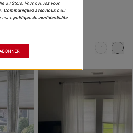
hé du Store. Vous pouvez vous
s.
Communiquez avec nous
pour
z notre
politique de confidentialité
.
Morris
Morris
Morris
ant
Assombrissant
Assombrissant
Assombrissant
Grenat
Kaki
Marine
'ABONNER
Échantillon
Échantillon
Échantillon
Gratuit
Gratuit
Gratuit
Morris
Morris
Ollie
ant
Assombrissant
Assombrissant
e
Ciel
Pierre
Noir
Échantillon
Échantillon
Échantillon
Gratuit
Gratuit
Gratuit