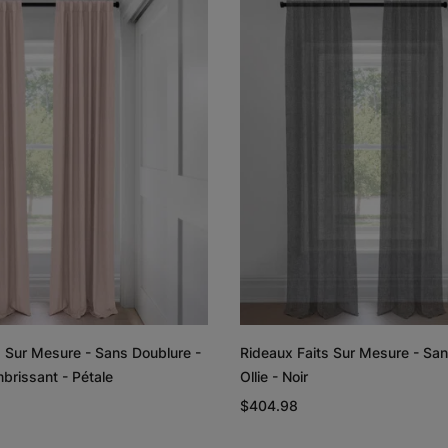
Lyra
Lyra
Graine de lin
Graphite
Échantillon
Échantillon
Gratuit
Gratuit
Rayne
Regan
Blanc
Rougir
s Sur Mesure - Sans Doublure -
Rideaux Faits Sur Mesure - San
Échantillon
Échantillon
brissant - Pétale
Ollie - Noir
Gratuit
Gratuit
$404.98