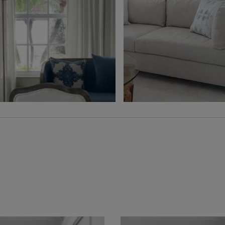
Ollie
Ollie
Charbon
Gris
Échantillon
Échantillon
Gratuit
Gratuit
Voilage
Jolene
Hampton
Blé
Gris
Échantillon
Échantillon
Gratuit
Gratuit