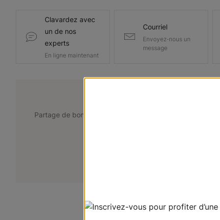
Clavardez avec
Courriel
un de nos
Envoyez-nous un
experts
message
En ligne maintenant
@lemarchedustore
Partage de bons points de vue. Taguez @lemarchedustor
pour avoir une chance d'être présent
+
Soumettez votre photo