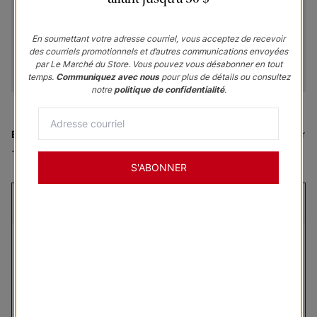
En soumettant votre adresse courriel, vous acceptez de recevoir
des courriels promotionnels et d’autres communications envoyées
par Le Marché du Store. Vous pouvez vous désabonner en tout
temps.
Communiquez avec nous
pour plus de détails ou consultez
notre
politique de confidentialité
.
En vendette
:
Rideaux faits sur mesure - Sans Doublure - Parker
- Vieux rose
S'ABONNER
1.
Style et couleur
Trier par: