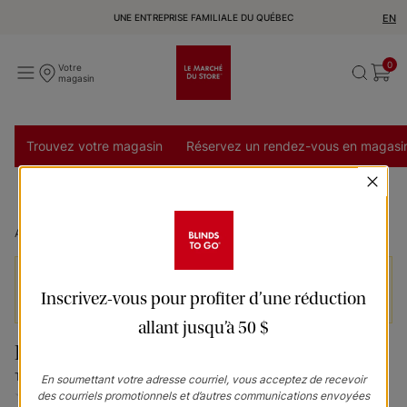
UNE ENTREPRISE FAMILIALE DU QUÉBEC
EN
0
Votre
magasin
Trouvez votre magasin
Réservez un rendez-vous en magasi
Accueil
Panneaux coulissants Tokyo Roller Fabric - English Breakfast
Les prix n’incluent pas les services d’installation et
Inscrivez-vous pour profiter d’une réduction
de livraison et peuvent varier selon la région.
allant jusqu’à 50 $
Panneaux coulissants
Tokyo english breakfast
En soumettant votre adresse courriel, vous acceptez de recevoir
des courriels promotionnels et d’autres communications envoyées