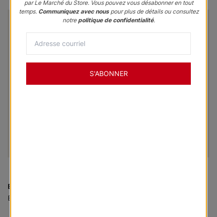
par Le Marché du Store. Vous pouvez vous désabonner en tout
temps.
Communiquez avec nous
pour plus de détails ou consultez
notre
politique de confidentialité
.
S'ABONNER
En vendette
:
Panneaux coulissants Tokyo Roller Fabric -
English Breakfast