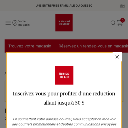
UNE ENTREPRISE FAMILIALE DU QUÉBEC
EN
0
Votre
magasin
Trouvez votre magasin
Réservez un rendez-vous en magasi
Accueil
Panneaux coulissants Dublin Roller Fabric - Sand
Les prix n’incluent pas les services d’installation et
Inscrivez-vous pour profiter d’une réduction
de livraison et peuvent varier selon la région.
allant jusqu’à 50 $
Panneaux coulissants
Dublin sand
En soumettant votre adresse courriel, vous acceptez de recevoir
des courriels promotionnels et d’autres communications envoyées