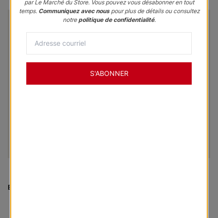
par Le Marché du Store. Vous pouvez vous désabonner en tout
temps.
Communiquez avec nous
pour plus de détails ou consultez
notre
politique de confidentialité
.
S'ABONNER
En vendette
:
Panneaux coulissants Dublin Roller Fabric - Sand