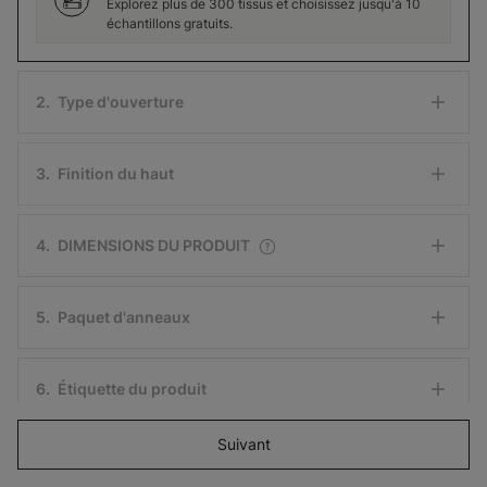
Explorez plus de 300 tissus et choisissez jusqu'à 10
échantillons gratuits.
2
.
Type d'ouverture
3
.
Finition du haut
4
.
DIMENSIONS DU PRODUIT
5
.
Paquet d'anneaux
6
.
Étiquette du produit
Suivant
Ajouter au panier