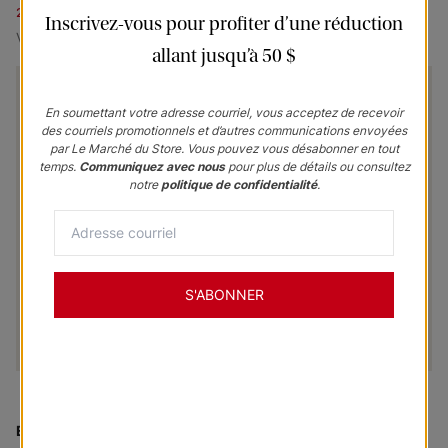
25 % de rabais
Inscrivez-vous pour profiter d’une réduction
$0.00
Votre prix :
allant jusqu’à 50 $
En soumettant votre adresse courriel, vous acceptez de recevoir
des courriels promotionnels et d’autres communications envoyées
par Le Marché du Store. Vous pouvez vous désabonner en tout
temps.
Communiquez avec nous
pour plus de détails ou consultez
notre
politique de confidentialité
.
S'ABONNER
En vendette
:
Stores en similibois Teinte de similibois - Blanc