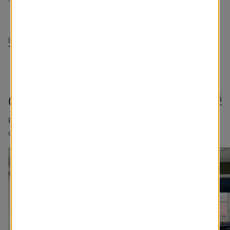
Laisser un avis
@lemarchedustore
Soumettre photos
Partage de bons points de vue. Taguez @lemarchedustore
dans votre légende pour avoir une chance d'être présenté