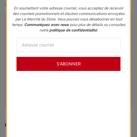
$0.00
Votre prix :
En soumettant votre adresse courriel, vous acceptez de recevoir
des courriels promotionnels et d’autres communications envoyées
par Le Marché du Store. Vous pouvez vous désabonner en tout
temps.
Communiquez avec nous
pour plus de détails ou consultez
notre
politique de confidentialité
.
S'ABONNER
En vendette
:
Stores verticaux diaphanes Melody - Beige