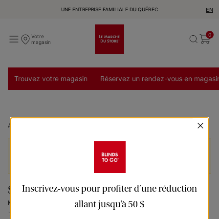
UNE ENTREPRISE FAMILIALE DU QUÉBEC
EN
0
Votre
magasin
Trouvez votre magasin
Réservez un rendez-vous en magasi
Accueil
Stores verticaux diaphanes Melody - Beige
Les prix n’incluent pas les services d’installation et
de livraison et peuvent varier selon la région.
Inscrivez-vous pour profiter d’une réduction
Stores verticaux diaphanes
allant jusqu’à 50 $
Melody beige