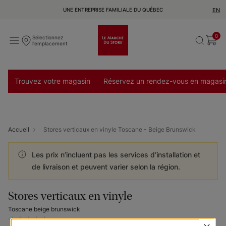
UNE ENTREPRISE FAMILIALE DU QUÉBEC
EN
0
Sélectionnez
l'emplacement
Trouvez votre magasin
Réservez un rendez-vous en magasi
Accueil
Stores verticaux en vinyle Toscane - Beige Brunswick
Les prix n’incluent pas les services d’installation et
de livraison et peuvent varier selon la région.
Stores verticaux en vinyle
Toscane beige brunswick