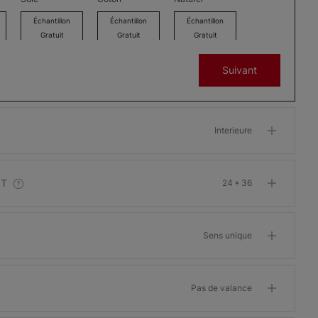
Échantillon
Échantillon
Échantillon
Gratuit
Gratuit
Gratuit
Suivant
Lille
Lille
Lille
Interieure
Blanc
Beige
Faon
Échantillon
Échantillon
Échantillon
Gratuit
Gratuit
Gratuit
IT
24 * 36
Sens unique
Soho
Soho
Marbella
Crème
Pas de valance
bavaroise
Éternel
Blanc
Échantillon
Échantillon
Échantillon