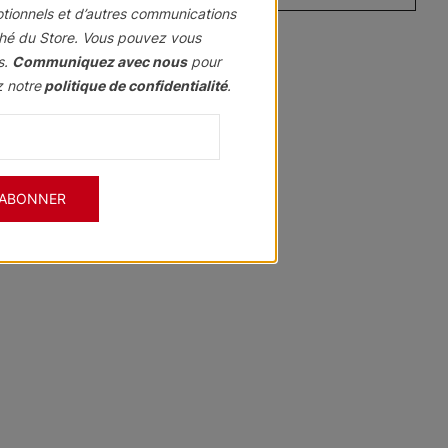
otionnels et d’autres communications
hé du Store. Vous pouvez vous
s.
Communiquez avec nous
pour
z notre
politique de confidentialité
.
Hawthorn
Hawthorn
Courants
e
Ardoise
Perle
Blanc
Échantillon
Échantillon
Échantillon
Gratuit
Gratuit
Gratuit
'ABONNER
Sourate
Sourate
Sourate
Côte de Capri
Beige
Dunes de Baja
Échantillon
Échantillon
Échantillon
Gratuit
Gratuit
Gratuit