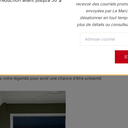
recevoir des courriels prom
envoyées par Le Marc
désabonner en tout temp
plus de détails ou consulte
Toscane
Toscane
Beige
Brunswick
Taupe rustiqu
Échantillon
Échantillon
Gratuit
Gratuit
S
 votre légende pour avoir une chance d'être présenté
Courants
Sourate
Beige
désertique
Blanc design
Échantillon
Échantillon
Gratuit
Gratuit