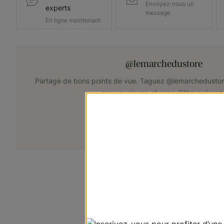
Envoyez-nous un
experts
message
En ligne maintenant
@lemarchedustore
Partage de bons points de vue. Taguez @lemarchedustor
pour avoir une chance d'être présent
+
Soumettez votre photo