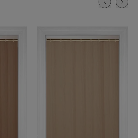
k
Central Park
Glasgow
Glasgow
l
Truffle
Bois de Santal
Cachemire
Échantillon
Échantillon
Échantillon
Gratuit
Gratuit
Gratuit
Camelot
Argent
Échantillon
Gratuit