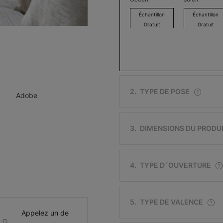
Échantillon
Échantillon
Gratuit
Gratuit
Excelsior
Excelsior
2
.
TYPE DE POSE
Adobe
Argent
Os
Échantillon
Échantillon
Gratuit
Gratuit
3
.
DIMENSIONS DU PRODU
4
.
TYPE D´OUVERTURE
Lille
Soho
5
.
TYPE DE VALENCE
Brun foncé
Blanc
Appelez un de
Échantillon
Échantillon