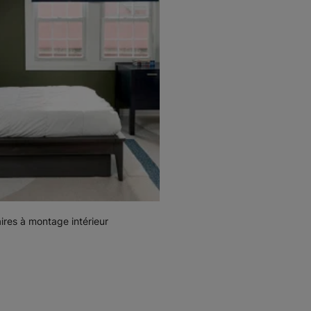
Sourate
Sourate S
Gris plume
Gris plume
Échantillon
Échantillon
Gratuit
Gratuit
Sourate S
Dimension
Dunes de Baja
Blanc
aires à montage intérieur
Échantillon
Échantillon
Gratuit
Gratuit