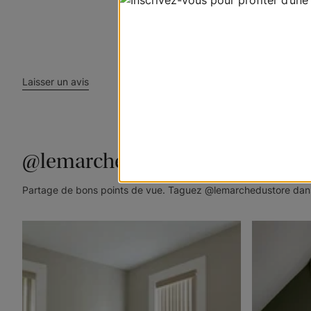
Laisser un avis
@lemarchedustore
Partage de bons points de vue. Taguez @lemarchedustore dans