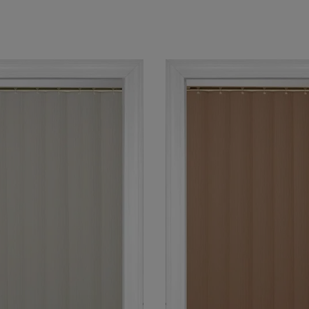
Central Park
Central Par
Cachemire
Bois de Santa
Échantillon
Échantillon
Gratuit
Gratuit
Camelot
Camelot
Soie
Naturel
Échantillon
Échantillon
Gratuit
Gratuit