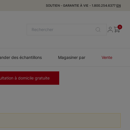
SOUTIEN
-
GARANTIE À VIE
-
1.800.254.6377
EN
0
der des échantillons
Magasiner par
Vente
ltation à domicile gratuite