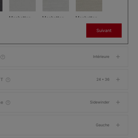
Manhattan -
Manhattan -
Manhattan -
5 pour cent
5 pour cent
5 pour cent
Suivant
Chocolat blanc
Macchiato
Café au Lait
Échantillon
Échantillon
Échantillon
Gratuit
Gratuit
Gratuit
Intérieure
IT
24 * 36
-
Melbourne -
Melbourne -
Dublin - 1
3 pour cent
3 pour cent
pour cent
me
Sidewinder
Nouvelle-
Angleterre
Noir soyeux
Cristal
Échantillon
Échantillon
Échantillon
Gauche
Gratuit
Gratuit
Gratuit