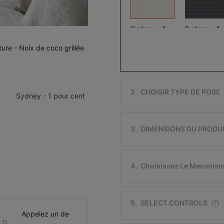
Sydney - 1
Sydney - 1
pour cent
pour cent
ture - Noix de coco grillée
Noix de coco
grillée
Nitro
Échantillon
Échantillon
Gratuit
Gratuit
2
.
CHOISIR TYPE DE POSE
Sydney - 1 pour cent
3
.
DIMENSIONS DU PRODU
Melbourne -
Melbourne 
3 pour cent
3 pour cent
4
.
Choisissez Le Mecanis
Chocolat blanc
hivernal
Thé sucré
Échantillon
Échantillon
5
.
SELECT CONTROLS
Gratuit
Gratuit
Appelez un de