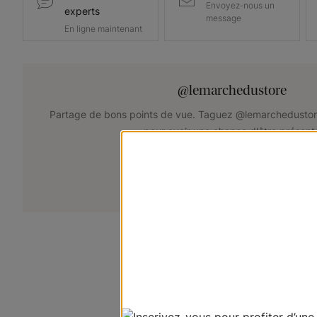
Envoyez-nous un
experts
message
En ligne maintenant
@lemarchedustore
Partage de bons points de vue. Taguez @lemarchedustor
pour avoir une chance d'être présent
+
Soumettez votre photo