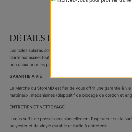
DÉTAILS DU PRODUIT
Les toiles solaires sont des parures de fenêtre de conception ré
clarté excessive tout en conservant votre vue de l’extérieur. Be
bon choix pour les pièces recevant beaucoup de soleil ; idéales 
GARANTIE À VIE
Le Marché du StoreMD est fier de vous offrir une garantie à vi
matériaux, mécanismes (dispositif de blocage de cordon et engre
ENTRETIEN ET NETTOYAGE
Il vous suffit de passer occasionnellement l’aspirateur sur la s
polyester et de vinyle durable et facile à entretenir.