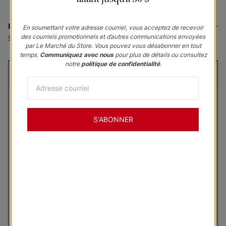
En vendette
:
Rideaux coupe ajustée - Voilage - The Minimalist -
En soumettant votre adresse courriel, vous acceptez de recevoir
des courriels promotionnels et d’autres communications envoyées
Striped Taupe
par Le Marché du Store. Vous pouvez vous désabonner en tout
temps.
Communiquez avec nous
pour plus de détails ou consultez
notre
politique de confidentialité
.
1.
Style et couleur
Trier par:
S'ABONNER
Voilage classique
Voilage classique
Harper
Blanc éclatant
Naturel
Blanc
Échantillon Gratuit
Échantillon Gratuit
Échantillon Gratuit