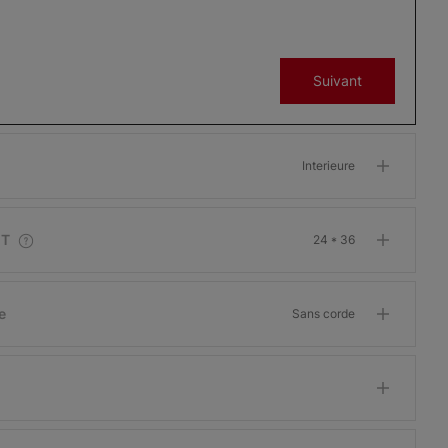
Blanc brillant
Blanc arctique
Gris
Suivant
Échantillon
Échantillon
Échantillon
Gratuit
Gratuit
Gratuit
Interieure
Softlook 6
Softlook 6
Softlook 6
IT
24 * 36
Argent
Albâtre
Champagne
Échantillon
Échantillon
Échantillon
Gratuit
Gratuit
Gratuit
e
Sans corde
Softlook 6
Softlook 6
Softlook 6