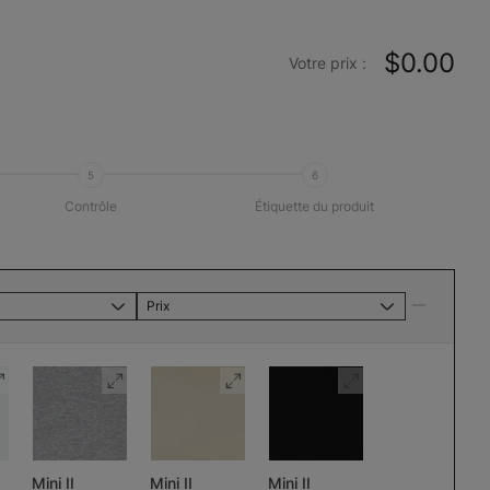
$0.00
Votre prix :
5
6
Contrôle
Étiquette du produit
Prix
Mini II
Mini II
Mini II