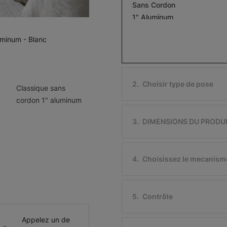
Sans Cordon
1" Aluminum
Argent
Blanc mat
uminum - Blanc
Échantillon
Échantillon
Gratuit
Gratuit
2
.
Choisir type de pose
Classique sans
cordon 1" aluminum
Softlook 6
Softlook 6
3
.
DIMENSIONS DU PRODU
Bleu cadet
Antique
Échantillon
Échantillon
Gratuit
Gratuit
4
.
Choisissez le mecanism
5
.
Contrôle
Softlook 6
Softlook 6
Appelez un de