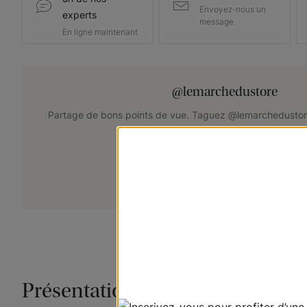
Envoyez-nous un
experts
message
En ligne maintenant
@lemarchedustore
Partage de bons points de vue. Taguez @lemarchedustor
pour avoir une chance d'être présent
+
Soumettez votre photo
Présentation du produit