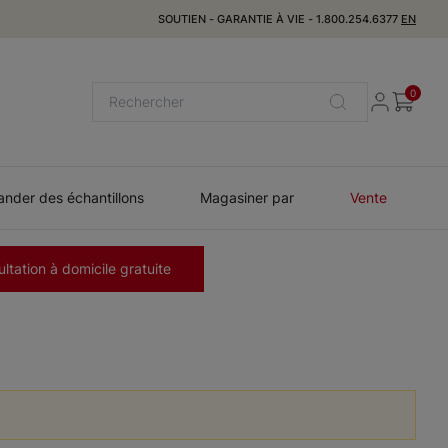
SOUTIEN
-
GARANTIE À VIE
-
1.800.254.6377
EN
0
der des échantillons
Magasiner par
Vente
ltation à domicile gratuite