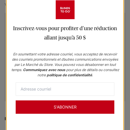
$0.00
Votre prix :
Inscrivez-vous pour profiter d’une réduction
allant jusqu’à 50 $
En soumettant votre adresse courriel, vous acceptez de recevoir
des courriels promotionnels et d’autres communications envoyées
par Le Marché du Store. Vous pouvez vous désabonner en tout
temps.
Communiquez avec nous
pour plus de détails ou consultez
notre
politique de confidentialité
.
S'ABONNER
En vendette
:
Stores en aluminium Softlook 6 - Gris