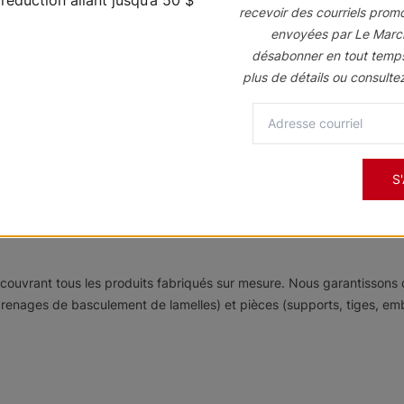
recevoir des courriels prom
 tons neutres comme « Golden Oak », « Mahogany », « Walnut », « Espr
envoyées par Le Marc
on de basculement au moyen de la motorisation, d’un cordon ou d’un
désabonner en tout temp
 écologiques. Ceux-ci sont faits à 100 % de bois de tilleul séché au f
plus de détails ou consulte
x rayons UV.
S
époussetez les lattes avec un chiffon doux ou un plumeau. Appliquez d
res un lustre protecteur durable.
e couvrant tous les produits fabriqués sur mesure. Nous garantisson
nages de basculement de lamelles) et pièces (supports, tiges, embout