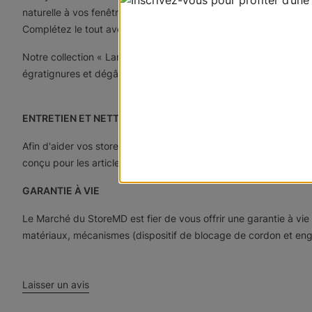
naturelle à vos fenêtres. Riche palette de finis naturels et de
Complétez le tout avec un galon en tissu décoratif ou une opti
Notre collection « Laredo » comprend des produits parmi les plus
égratignures et dégâts causés par une exposition prolongée au
ENTRETIEN ET NETTOYAGE
Afin d'aider vos stores en bois à garder leur belle apparence, 
conçu pour les articles de qualité en bois pour donner à vos sto
GARANTIE À VIE
Le Marché du StoreMD est fier de vous offrir une garantie à vi
matériaux, mécanismes (dispositif de blocage de cordon et engre
Laisser un avis