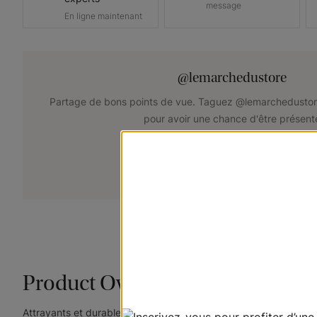
message
En ligne maintenant
@lemarchedustore
Partage de bons points de vue. Taguez @lemarchedustor
pour avoir une chance d'être présent
+
Soumettez votre photo
Product Overview
Attrayants et durables, les stores en bois véritable confèrent un