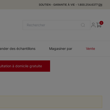
SOUTIEN
-
GARANTIE À VIE
-
1.800.254.6377
EN
0
der des échantillons
Magasiner par
Vente
ltation à domicile gratuite