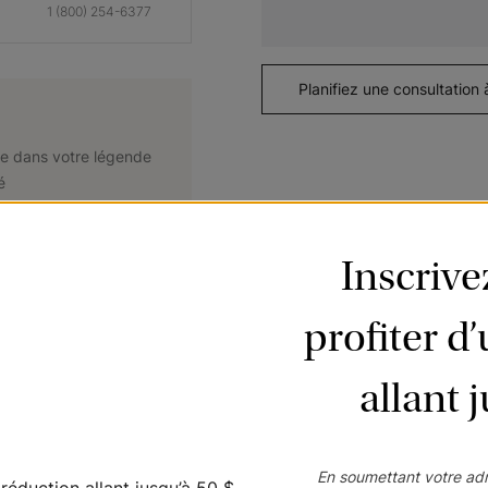
1 (800) 254-6377
Planifiez une consultation 
e dans votre légende
é
Inscriv
profiter d
allant 
En soumettant votre adr
e note conviviale à toute pièce. Faits sur mesure avec du bois de tille