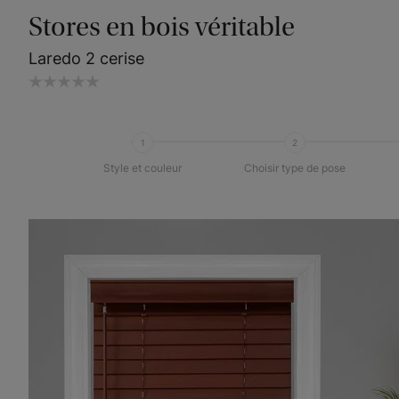
Stores en bois véritable
Laredo 2 cerise
1
2
Style et couleur
Choisir type de pose