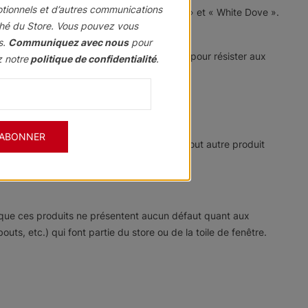
otionnels et d’autres communications
esso », « Ash Wood », « White », « Pewter » et « White Dove ».
hé du Store. Vous pouvez vous
e baguette.
s.
Communiquez avec nous
pour
our pour une meilleure durabilité et traité pour résister aux
z notre
politique de confidentialité
.
'ABONNER
e temps en temps de l'huile de citron ou tout autre produit
s que ces produits ne présentent aucun défaut quant aux
s, etc.) qui font partie du store ou de la toile de fenêtre.