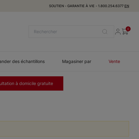
SOUTIEN
-
GARANTIE À VIE
-
1.800.254.6377
EN
0
der des échantillons
Magasiner par
Vente
ltation à domicile gratuite