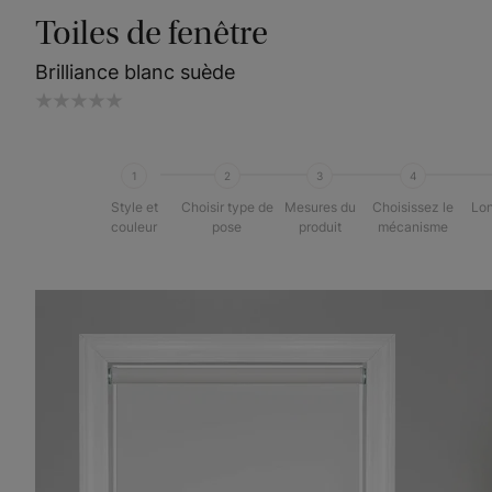
Toiles de fenêtre
Brilliance blanc suède
1
2
3
4
Style et
Choisir type de
Mesures du
Choisissez le
Lon
couleur
pose
produit
mécanisme