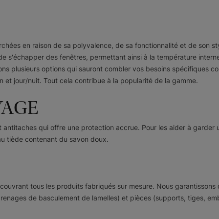
Dublin
Dublin
Béton
Cristal
herchées en raison de sa polyvalence, de sa fonctionnalité et de son s
Échantillon
Échantillon
 de s'échapper des fenêtres, permettant ainsi à la température inter
Gratuit
Gratuit
ons plusieurs options qui sauront combler vos besoins spécifiques 
 et jour/nuit. Tout cela contribue à la popularité de la gamme.
YAGE
Leyton
Leyton
ment antitaches qui offre une protection accrue. Pour les aider à ga
Opaque
Opaque
au tiède contenant du savon doux.
Huître
Thé Earl Grey
Échantillon
Échantillon
Gratuit
Gratuit
e couvrant tous les produits fabriqués sur mesure. Nous garantisson
nages de basculement de lamelles) et pièces (supports, tiges, embout