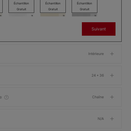
Échantillon
Échantillon
Échantillon
Gratuit
Gratuit
Gratuit
Suivant
Brilliance
Brilliance
Brilliance
Blanc
Blanc ballet
Gris métro
Intérieure
Échantillon
Échantillon
Échantillon
Gratuit
Gratuit
Gratuit
24 * 36
e
Chaîne
Brilliance
Brilliance
Brilliance
Blanc Stuc
Blanc suède
Charbon Stuc
Échantillon
Échantillon
Échantillon
N/A
Gratuit
Gratuit
Gratuit