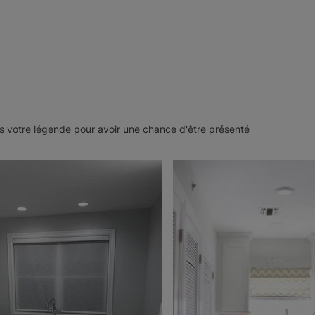
Mombassa
Mombassa
Cendre
Dust
Échantillon
Échantillon
Gratuit
Gratuit
 votre légende pour avoir une chance d'être présenté
Hudson
Hudson
Opaque
Opaque
Cendre
Coton
Échantillon
Échantillon
Gratuit
Gratuit