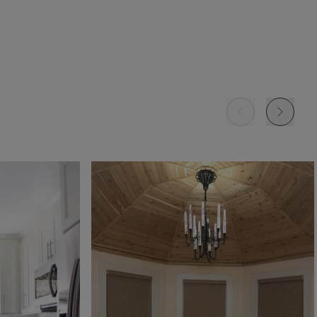
Mombassa
Paysage
Paysage
Opaque
Opaque
Encre
Neige
Désert
Échantillon
Échantillon
Échantillon
Gratuit
Gratuit
Gratuit
Hudson
Dublin
Dublin
Opaque
Opaque
Opaque
Granite
Cristal
Sable
Échantillon
Échantillon
Échantillon
Gratuit
Gratuit
Gratuit