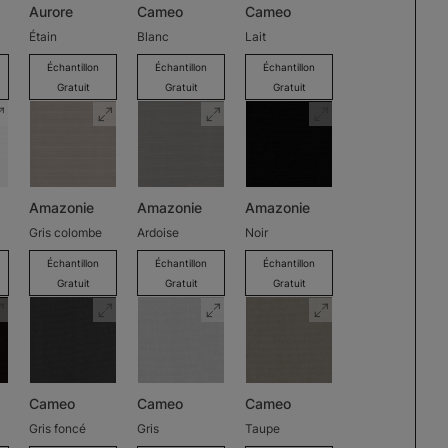
Aurore
Cameo
Cameo
Étain
Blanc
Lait
Échantillon
Échantillon
Échantillon
Gratuit
Gratuit
Gratuit
Amazonie
Amazonie
Amazonie
Gris colombe
Ardoise
Noir
Échantillon
Échantillon
Échantillon
Gratuit
Gratuit
Gratuit
Cameo
Cameo
Cameo
Gris foncé
Gris
Taupe