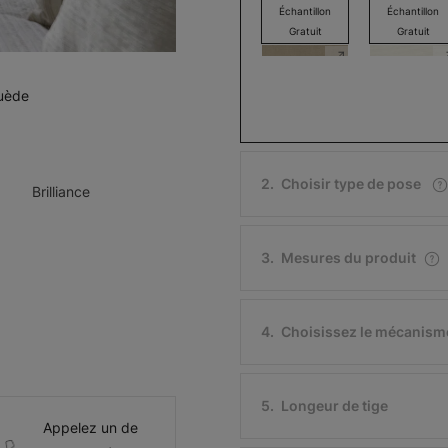
Échantillon
Échantillon
Gratuit
Gratuit
suède
Cameo
Cameo
Mousseline
Naturel
2
.
Choisir type de pose
Brilliance
Échantillon
Échantillon
Gratuit
Gratuit
3
.
Mesures du produit
4
.
Choisissez le mécanism
Brilliance
Brilliance
Pierre
Blanc moiré
5
.
Échantillon
Longeur de tige
Échantillon
Gratuit
Gratuit
Appelez un de