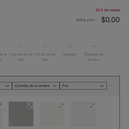
25 % de rabais
$0.00
Votre prix :
11
12
13
14
de la
Type du rail du
Fini du rail du
Support
Étiquette du
ne
bas
bas
produit
Contrôle de la lumière
Prix