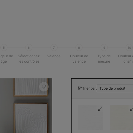
5
6
7
8
9
10
geur de
Sélectionnez
Valence
Couleur de
Type de
Couleur 
tige
les contrôles
valence
mesure
chaî
Trier par:
Type de produit