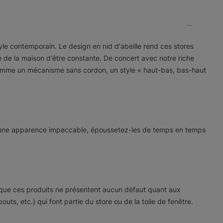
Dublin
Dublin
Leyton
Opaque
Graphite
Sable
Cigne
tyle contemporain. Le design en nid d'abeille rend ces stores
Échantillon
Échantillon
Échantillon
ne de la maison d'être constante. De concert avec notre riche
Gratuit
Gratuit
Gratuit
comme un mécanisme sans cordon, un style « haut-bas, bas-haut
Mombassa
Mombassa
Mombassa
rder une apparence impeccable, époussetez-les de temps en temps
Sable
Neige
Huître
Échantillon
Échantillon
Échantillon
Gratuit
Gratuit
Gratuit
s que ces produits ne présentent aucun défaut quant aux
s, etc.) qui font partie du store ou de la toile de fenêtre.